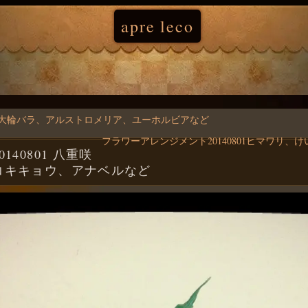
apre leco
01 大輪バラ、アルストロメリア、ユーホルビアなど
フラワーアレンジメント20140801ヒマワリ
40801 八重咲
コキキョウ、アナベルなど