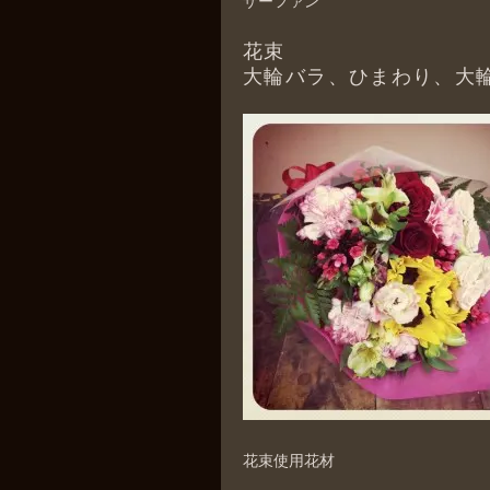
ザーファン
花束
大輪バラ、ひまわり、大
花束使用花材