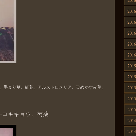
201
201
201
201
201
201
201
201
、手まり草、紅花、アルストロメリア、染めかすみ草、
201
201
201
ルコキキョウ、芍薬
201
201