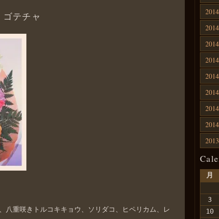
201
、ゴテチャ
201
201
201
201
201
201
201
201
Cale
月
3
、八重咲きトルコキキョウ、ソリダコ、ヒペリカム、レ
10