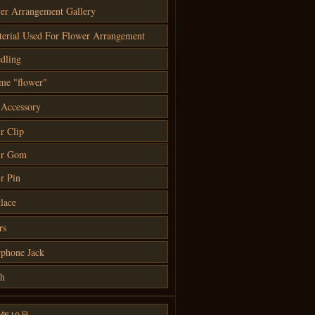
er Arrangement Gallery
erial Used For Flower Arrangement
dling
me "flower"
 Accessory
r Clip
ir Gom
r Pin
lace
rs
phone Jack
h