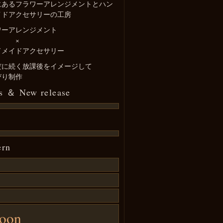
にあるフラワーアレンジメントとハン
イドアクセサリーの工房
ワーアレンジメント
×
ドメイドアクセサリー
だに続く放課後をイメージして
びり制作
s ＆ New release
ern
poon