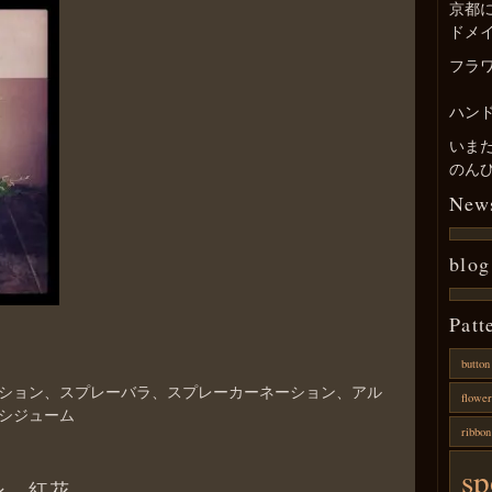
京都
ドメ
フラ
ハン
いま
のん
New
blog
Patt
button
ション、スプレーバラ、スプレーカーネーション、アル
flower
シジューム
ribbon
s
ン、紅花