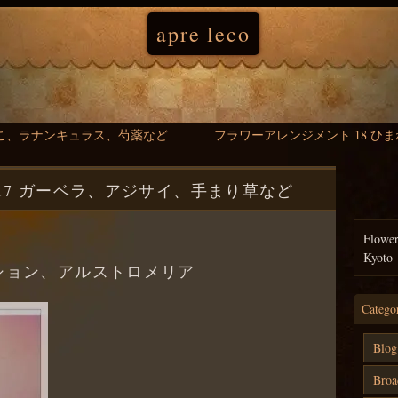
apre leco
しこ、ラナンキュラス、芍薬など
フラワーアレンジメント 18 
17 ガーベラ、アジサイ、手まり草など
Flowe
Kyoto
ション、アルストロメリア
Catego
Blog
Broa