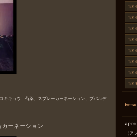
201
201
201
201
201
201
201
201
コキキョウ、芍薬、スプレーカーネーション、ブバルデ
button
apre
輪カーネーション
（ア